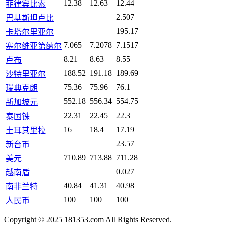
12.38
12.63
12.44
菲律宾比索
2.507
巴基斯坦卢比
195.17
卡塔尔里亚尔
7.065
7.2078
7.1517
塞尔维亚第纳尔
8.21
8.63
8.55
卢布
188.52
191.18
189.69
沙特里亚尔
75.36
75.96
76.1
瑞典克朗
552.18
556.34
554.75
新加坡元
22.31
22.45
22.3
泰国铢
16
18.4
17.19
土耳其里拉
23.57
新台币
710.89
713.88
711.28
美元
0.027
越南盾
40.84
41.31
40.98
南非兰特
100
100
100
人民币
Copyright © 2025 181353.com All Rights Reserved.